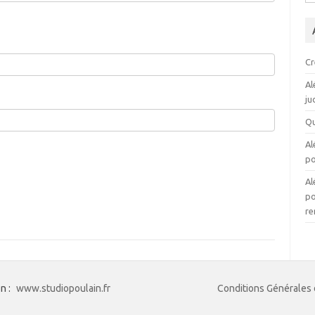
Cr
Al
ju
Qu
Al
po
Al
po
re
n :
www.studiopoulain.fr
Conditions Générales