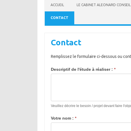
ACCUEIL
LE CABINET ALEONARD CONSEIL
CONTACT
Contact
Remplissez le formulaire ci-dessous ou cont
Devis
Descriptif de l'étude à réaliser :
*
étude
de
marché
Veuillez décrire le besoin / projet devant faire l'ob
Votre nom :
*