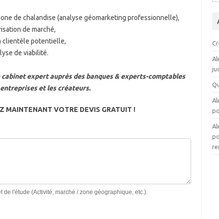
 zone de chalandise (analyse géomarketing professionnelle),
risation de marché,
 clientèle potentielle,
Cr
yse de viabilité.
Al
ju
abinet expert auprès des banques & experts-comptables
Qu
entreprises et les créateurs.
Al
 MAINTENANT VOTRE DEVIS GRATUIT !
po
Al
po
re
jet de l'étude (Activité, marché / zone géographique, etc.).