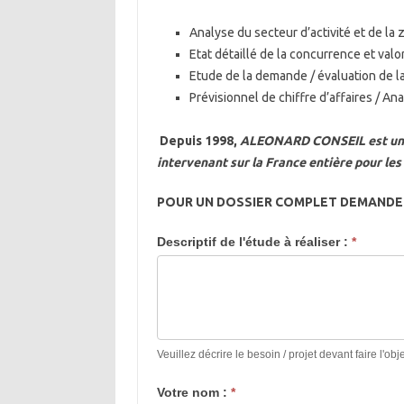
Analyse du secteur d’activité et de la
Etat détaillé de la concurrence et valo
Etude de la demande / évaluation de la
Prévisionnel de chiffre d’affaires / Anal
Depuis 1998,
ALEONARD CONSEIL est un c
intervenant sur la France entière pour les 
POUR UN DOSSIER COMPLET DEMANDEZ
Devis
Descriptif de l'étude à réaliser :
*
étude
de
marché
Veuillez décrire le besoin / projet devant faire l'ob
Votre nom :
*